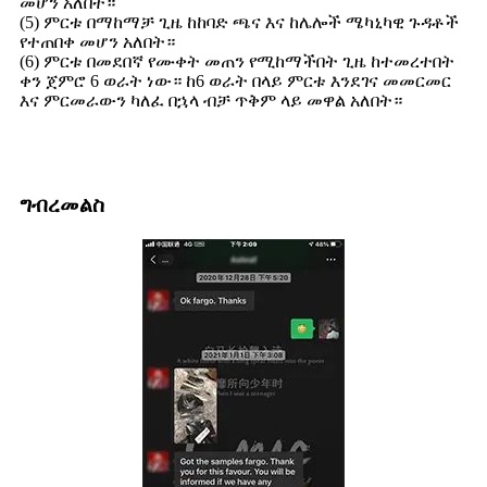
መሆን አለበት።
(5) ምርቱ በማከማቻ ጊዜ ከከባድ ጫና እና ከሌሎች ሜካኒካዊ ጉዳቶች
የተጠበቀ መሆን አለበት።
(6) ምርቱ በመደበኛ የሙቀት መጠን የሚከማችበት ጊዜ ከተመረተበት
ቀን ጀምሮ 6 ወራት ነው። ከ6 ወራት በላይ ምርቱ እንደገና መመርመር
እና ምርመራውን ካለፈ በኋላ ብቻ ጥቅም ላይ መዋል አለበት።
ግብረመልስ