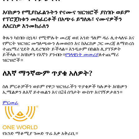
እባክዎን የሚያስፈልጉትን የናሙና ዝርዝሮች ያስገቡ ወይም
የፕሮጀክቱን መስፈርቶች በአጭሩ ይግለጹ፣ ናሙናዎችን
ለእርስዎ እንመክራለን
ቅጹን ካስገቡ በኋላ፣ የሚሞሉት መረጃ ወደ አንድ ዓለም ዳራ ሊተላለፍ እና
የምርት ዝርዝር መግለጫውን ለመወሰን እና ከእርስዎ ጋር መረጃ ለማድረስ
ተጨማሪ ሂደት ሊደረግበት ይችላል። እንዲሁም በስልክ ሊያገኙዎት
ይችላሉ። እባክዎን የእኛን ያንብቡ።
የግላዊነት መመሪያ
ለተጨማሪ
ዝርዝሮች።
ለእኛ ማንኛውም ጥያቄ አለዎት?
ስለ ምርቶቻችን ወይም የዋጋ ዝርዝራችን ጥያቄዎች ካሉዎት እባክዎን
ኢሜልዎን ለእኛ ይተዉልን እና በ24 ሰዓታት ውስጥ እናገኝዎታለን።
ምርመራ
የአንድ ማቆሚያ ገመድ ጥሬ እቃ አቅራቢ።