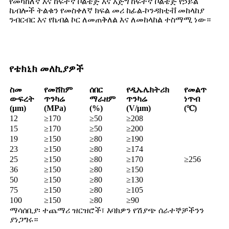
የመካከለኛ እና ከፍተኛ ቮልቴጅ እና እጅግ ከፍተኛ ቮልቴጅ የኃይል
ኬብሎች ትልቁን የመስቀለኛ ክፍል መሪ ከፊል-ኮንዳክቲቭ መከላከያ
ንብርብር እና የኬብል ኮር ለመጠቅለል እና ለመከላከል ተስማሚ ነው።
የቴክኒክ መለኪያዎች
ስመ
የመሸከም
ሰበር
የዲኤሌክትሪክ
የመልጥ
ውፍረት
ጥንካሬ
ማራዘም
ጥንካሬ
ነጥብ
(μm)
(MPa)
(%)
(V/μm)
(℃)
12
≥170
≥50
≥208
15
≥170
≥50
≥200
19
≥150
≥80
≥190
23
≥150
≥80
≥174
25
≥150
≥80
≥170
≥256
36
≥150
≥80
≥150
50
≥150
≥80
≥130
75
≥150
≥80
≥105
100
≥150
≥80
≥90
ማሳሰቢያ፡ ተጨማሪ ዝርዝሮች፣ እባክዎን የሽያጭ ሰራተኞቻችንን
ያነጋግሩ።