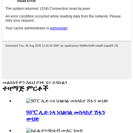
መልእክትዎን እዚህ ይፃፉ እና ይላኩልን
ተዛማጅ ምርቶች
90℃ ሊድ-ነጻ ነበልባል መከላከያ ሽፋን
ውህድ