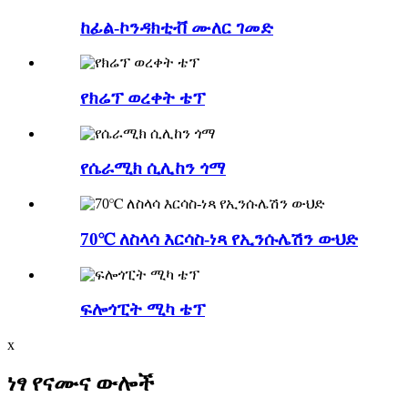
ከፊል-ኮንዳክቲቭ ሙለር ገመድ
የክሬፕ ወረቀት ቴፕ
የሴራሚክ ሲሊከን ጎማ
70℃ ለስላሳ እርሳስ-ነጻ የኢንሱሌሽን ውህድ
ፍሎጎፒት ሚካ ቴፕ
x
ነፃ የናሙና ውሎች