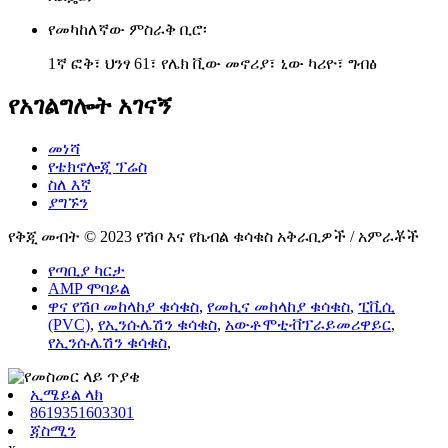
የመካከለኛው ምስራቅ ቢሮ፡
1ኛ ፎቅ፣ ህንፃ 61፣ የሌክ ቪው መኖሪያ፣ ኒው ካሪዮ፣ ግብፅ
የአገልግሎት አገናኝ
መነሻ
የቴክኖሎጂ ፕሬስ
ስለ እኛ
ያግኙን
የቅጂ መብት © 2023 የሽቦ እና የኬብል ቁሳቁስ አቅራቢዎች / አምራቾች
የጣቢያ ካርታ
AMP ሞባይል
ዋና የሽቦ መከላከያ ቁሳቁስ
,
የመኪና መከላከያ ቁሳቁስ
,
ፒቪሲ
(PVC)
,
የኢንሱሌሽን ቁሳቁስ
,
አውቶሞቲቭፕራይመሪዋይር
,
የኢንሱሌሽን ቁሳቁስ
,
ኢሜይል ላክ
8619351603301
ጃስሚን