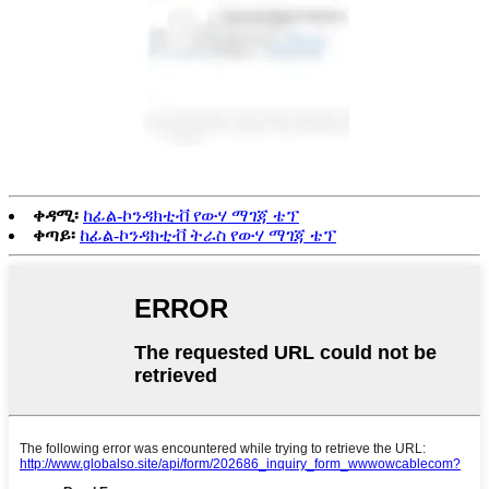
ቀዳሚ፡
ከፊል-ኮንዳክቲቭ የውሃ ማገጃ ቴፕ
ቀጣይ፡
ከፊል-ኮንዳክቲቭ ትራስ የውሃ ማገጃ ቴፕ