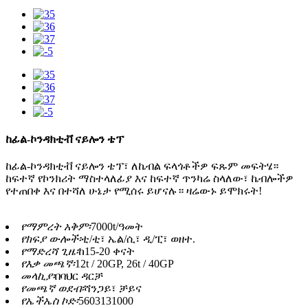
ከፊል-ኮንዳክቲቭ ናይሎን ቴፕ
ከፊል-ኮንዳክቲቭ ናይሎን ቴፕ፣ ለኬብል ፍላጎቶችዎ ፍጹም መፍትሄ።
ከፍተኛ የኮንክሪት ማስተላለፊያ እና ከፍተኛ ጥንካሬ ስላለው፣ ኬብሎችዎ
የተጠበቀ እና በተሻለ ሁኔታ የሚሰሩ ይሆናሉ። ዛሬውኑ ይሞክሩት!
የማምረት አቅም፡
7000t/ዓመት
የክፍያ ውሎች፡
ቲ/ቲ፣ ኤል/ሲ፣ ዲ/ፒ፣ ወዘተ.
የማድረሻ ጊዜ፡
ከ15-20 ቀናት
የእቃ መጫኛ፡
12t / 20GP, 26t / 40GP
መላኪያ፡
በባህር ዳርቻ
የመጫኛ ወደብ፡
ሻንጋይ፣ ቻይና
የኤችኤስ ኮድ፡
5603131000