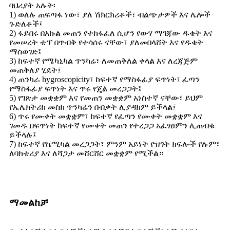
ባህሪያት አሉት፡
1) ወለሉ ጠፍጣፋ ነው፣ ያለ ሽክርክሪቶች፣ ብልጭታዎች እና ሌሎች
ጉድለቶች፤
2) ፋይበሩ በእኩል መጠን የተከፋፈለ ሲሆን የውሃ ማገጃው ዱቄት እና
የመሠረት ቴፕ በጥብቅ የተሳሰሩ ናቸው፣ ያለመበላሸት እና የዱቄት
ማስወገድ፤
3) ከፍተኛ የሜካኒካል ጥንካሬ፣ ለመጠቅለል ቀላል እና ለረጃጅም
መጠቅለያ ሂደት፤
4) ጠንካራ hygroscopicity፣ ከፍተኛ የማስፋፊያ ፍጥነት፣ ፈጣን
የማስፋፊያ ፍጥነት እና ጥሩ የጄል መረጋጋት፤
5) የገጽታ መቋቋም እና የመጠን መቋቋም አነስተኛ ናቸው፣ ይህም
የኤሌክትሪክ መስክ ጥንካሬን በብቃት ሊያዳክም ይችላል፤
6) ጥሩ የሙቀት መቋቋም፣ ከፍተኛ የፈጣን የሙቀት መቋቋም እና
ገመዱ በፍጥነት ከፍተኛ የሙቀት መጠን የተረጋጋ አፈፃፀምን ሊጠብቁ
ይችላሉ፤
7) ከፍተኛ የኬሚካል መረጋጋት፣ ምንም አይነት የዝገት ክፍሎች የሉም፣
ለባክቴሪያ እና ለሻጋታ መሸርሸር መቋቋም የሚችል።
ማመልከቻ