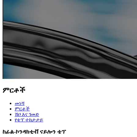
ምርቶች
መነሻ
ምርቶች
ሽቦ እና ገመድ
የቴፕ ተከታታይ
ከፊል-ኮንዳክቲቭ ናይሎን ቴፕ