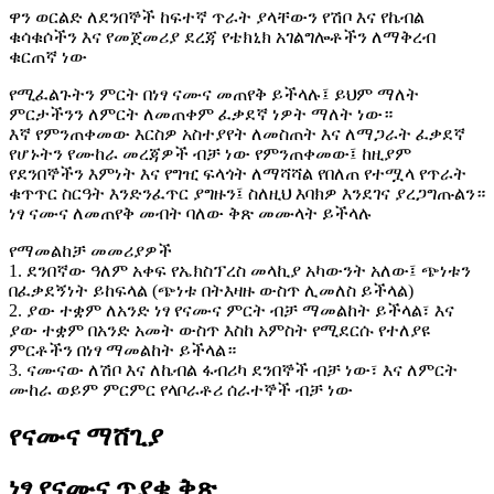
ዋን ወርልድ ለደንበኞች ከፍተኛ ጥራት ያላቸውን የሽቦ እና የኬብል
ቁሳቁሶችን እና የመጀመሪያ ደረጃ የቴክኒክ አገልግሎቶችን ለማቅረብ
ቁርጠኛ ነው
የሚፈልጉትን ምርት በነፃ ናሙና መጠየቅ ይችላሉ፤ ይህም ማለት
ምርታችንን ለምርት ለመጠቀም ፈቃደኛ ነዎት ማለት ነው።
እኛ የምንጠቀመው እርስዎ አስተያየት ለመስጠት እና ለማጋራት ፈቃደኛ
የሆኑትን የሙከራ መረጃዎች ብቻ ነው የምንጠቀመው፤ ከዚያም
የደንበኞችን እምነት እና የግዢ ፍላጎት ለማሻሻል የበለጠ የተሟላ የጥራት
ቁጥጥር ስርዓት እንድንፈጥር ያግዙን፤ ስለዚህ እባክዎ እንደገና ያረጋግጡልን።
ነፃ ናሙና ለመጠየቅ መብት ባለው ቅጽ መሙላት ይችላሉ
የማመልከቻ መመሪያዎች
1. ደንበኛው ዓለም አቀፍ የኤክስፕረስ መላኪያ አካውንት አለው፤ ጭነቱን
በፈቃደኝነት ይከፍላል (ጭነቱ በትእዛዙ ውስጥ ሊመለስ ይችላል)
2. ያው ተቋም ለአንድ ነፃ የናሙና ምርት ብቻ ማመልከት ይችላል፣ እና
ያው ተቋም በአንድ አመት ውስጥ እስከ አምስት የሚደርሱ የተለያዩ
ምርቶችን በነፃ ማመልከት ይችላል።
3. ናሙናው ለሽቦ እና ለኬብል ፋብሪካ ደንበኞች ብቻ ነው፣ እና ለምርት
ሙከራ ወይም ምርምር የላቦራቶሪ ሰራተኞች ብቻ ነው
የናሙና ማሸጊያ
ነፃ የናሙና ጥያቄ ቅጽ