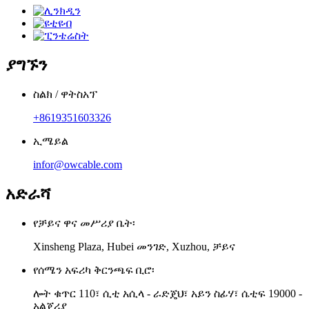
ያግኙን
ስልክ / ዋትስአፕ
+8619351603326
ኢሜይል
infor@owcable.com
አድራሻ
የቻይና ዋና መሥሪያ ቤት፡
Xinsheng Plaza, Hubei መንገድ, Xuzhou, ቻይና
የሰሜን አፍሪካ ቅርንጫፍ ቢሮ፡
ሎት ቁጥር 110፣ ሲቲ አሲላ - ራድጄህ፣ አይን ስፊሃ፣ ሴቲፍ 19000 -
አልጄሪያ