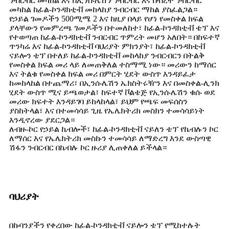
ንብርብር መካከል እና በኢንሱሌሽን ንብርብር እና በብረት ንብርብር
መካከል ከፊል-ኮንዳክቲቭ መከላከያ ንብርብር ማከል ያስፈልጋል።
የኃይል ገመዶችን 500ሚሜ 2 እና ከዚያ በላይ የሆነ የመስቀል ክፍል
ያላቸውን የመምረጫ ገመዶችን በተመለከተ፣ ከፊል-ኮንዳክቲቭ ቴፕ እና
የተወጣጠ ከፊል-ኮንዳክቲቭ ንብርብር ጥምረት መሆን አለበት። በከፍተኛ
ጥንካሬ እና ከፊል-ኮንዳክቲቭ ባህሪያት ምክንያት፣ ከፊል-ኮንዳክቲቭ
ናይሎን ቴፕ በተለይ ከፊል-ኮንዳክቲቭ መከላከያ ንብርብርን በትልቅ
የመስቀል ክፍል መሪ ላይ ለመጠቅለል ተስማሚ ነው። መሪውን ከማሰር
እና ትልቁ የመስቀል ክፍል መሪ በምርት ሂደት ውስጥ እንዳይፈታ
ከመከላከል በተጨማሪ፣ በኢንሱሌሽን ኤክስትሩዥን እና በመስቀል-ሊንክ
ሂደት ውስጥ ሚና ይጫወታል፣ ከፍተኛ ቮልቴጅ የኢንሱሌሽን ቁሱ ወደ
መሪው ክፍተት እንዳይገባ ይከላከላል፣ ይህም የጫፍ መፍሰስን
ያስከትላል፣ እና በተመሳሳይ ጊዜ የኤሌክትሪክ መስክን ተመሳሳይነት
እንዲኖረው ያደርጋል።
ለብዙ-ኮር የኃይል ኬብሎች፣ ከፊል-ኮንዳክቲቭ ናይለን ቴፕ የኬብሉን ኮር
ለማሰር እና የኤሌክትሪክ መስኩን ተመሳሳይ ለማድረግ እንደ ውስጣዊ
ሽፋን ንብርብር በኬብሉ ኮር ዙሪያ ሊጠቀለል ይችላል።
ባህሪያት
በኩባንያችን የቀረበው ከፊል-ኮንዳክቲቭ ናይሎን ቴፕ የሚከተሉት