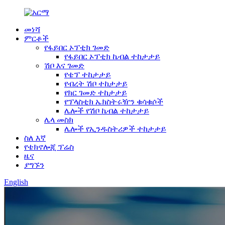
መነሻ
ምርቶች
የፋይበር ኦፕቲክ ገመድ
የፋይበር ኦፕቲክ ኬብል ተከታታይ
ሽቦ እና ገመድ
የቴፕ ተከታታይ
የብረት ሽቦ ተከታታይ
የክር ገመድ ተከታታይ
የፕላስቲክ ኤክስትሩዥን ቁሳቁሶች
ሌሎች የሽቦ ኬብል ተከታታይ
ሌላ መስክ
ሌሎች የኢንዱስትሪዎች ተከታታይ
ስለ እኛ
የቴክኖሎጂ ፕሬስ
ዜና
ያግኙን
English