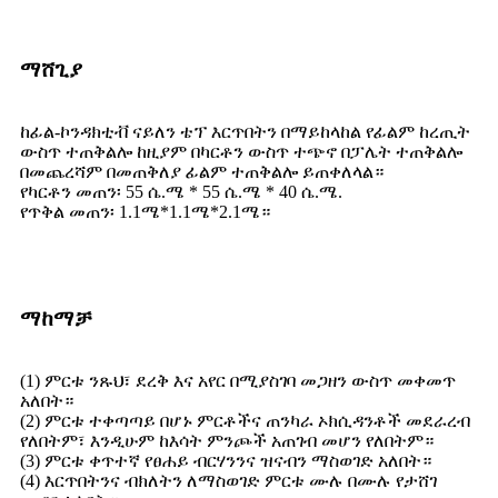
ማሸጊያ
ከፊል-ኮንዳክቲቭ ናይለን ቴፕ እርጥበትን በማይከላከል የፊልም ከረጢት
ውስጥ ተጠቅልሎ ከዚያም በካርቶን ውስጥ ተጭኖ በፓሌት ተጠቅልሎ
በመጨረሻም በመጠቅለያ ፊልም ተጠቅልሎ ይጠቀለላል።
የካርቶን መጠን፡ 55 ሴ.ሜ * 55 ሴ.ሜ * 40 ሴ.ሜ.
የጥቅል መጠን፡ 1.1ሜ*1.1ሜ*2.1ሜ።
ማከማቻ
(1) ምርቱ ንጹህ፣ ደረቅ እና አየር በሚያስገባ መጋዘን ውስጥ መቀመጥ
አለበት።
(2) ምርቱ ተቀጣጣይ በሆኑ ምርቶችና ጠንካራ ኦክሲዳንቶች መደራረብ
የለበትም፣ እንዲሁም ከእሳት ምንጮች አጠገብ መሆን የለበትም።
(3) ምርቱ ቀጥተኛ የፀሐይ ብርሃንንና ዝናብን ማስወገድ አለበት።
(4) እርጥበትንና ብክለትን ለማስወገድ ምርቱ ሙሉ በሙሉ የታሸገ