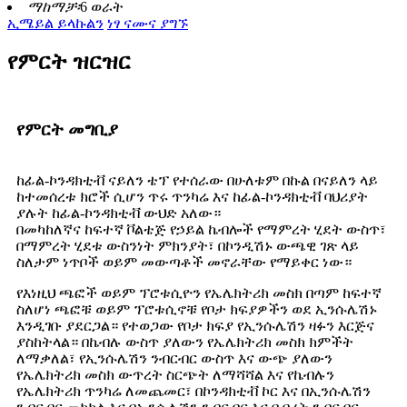
ማከማቻ፡
6 ወራት
ኢሜይል ይላኩልን
ነፃ ናሙና ያግኙ
የምርት ዝርዝር
የምርት መግቢያ
ከፊል-ኮንዳክቲቭ ናይለን ቴፕ የተሰራው በሁለቱም በኩል በናይለን ላይ
ከተመሰረቱ ክሮች ሲሆን ጥሩ ጥንካሬ እና ከፊል-ኮንዳክቲቭ ባህሪያት
ያሉት ከፊል-ኮንዳክቲቭ ውህድ አለው።
በመካከለኛና ከፍተኛ ቮልቴጅ የኃይል ኬብሎች የማምረት ሂደት ውስጥ፣
በማምረት ሂደቱ ውስንነት ምክንያት፣ በኮንዲሽኑ ውጫዊ ገጽ ላይ
ስለታም ነጥቦች ወይም መውጣቶች መኖራቸው የማይቀር ነው።
የእነዚህ ጫፎች ወይም ፕሮቱሲዮን የኤሌክትሪክ መስክ በጣም ከፍተኛ
ስለሆነ ጫፎቹ ወይም ፕሮቱሲኖቹ የቦታ ክፍያዎችን ወደ ኢንሱሌሽኑ
እንዲገቡ ያደርጋል። የተወጋው የቦታ ክፍያ የኢንሱሌሽን ዛፉን እርጅና
ያስከትላል። በኬብሉ ውስጥ ያለውን የኤሌክትሪክ መስክ ክምችት
ለማቃለል፣ የኢንሱሌሽን ንብርብር ውስጥ እና ውጭ ያለውን
የኤሌክትሪክ መስክ ውጥረት ስርጭት ለማሻሻል እና የኬብሉን
የኤሌክትሪክ ጥንካሬ ለመጨመር፣ በኮንዳክቲቭ ኮር እና በኢንሱሌሽን