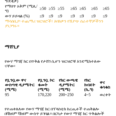
ግ/ደቂቃ)
የማበጥ አቅም (ሚሊ/
≥50
≥55
≥55
≥65
≥65
≥65
≥65
ግ)
ውሃ ይይዛል (%)
≤9
≤9
≤9
≤9
≤9
≤9
≤9
ማሳሰቢያ፡ ተጨማሪ ዝርዝሮች፣ እባክዎን የሽያጭ ሰራተኞቻችንን
ያነጋግሩ።
ማሸጊያ
የውሃ ማገጃ ክር በጥቅል የታሸገ ሲሆን ዝርዝሮቹ እንደሚከተለው
ናቸው፡
የቧንቧው ዋና
የቧንቧ ኮር
የክር ውጫዊ
የክር
ዋና
ውስጣዊ ዲያሜትር
ቁመት
ዲያሜትር
ክብደት
ቁሳቁስ
(ሚሜ)
(ሚሜ)
(ሚሜ)
(ኪ.ግ)
95
170,220
200~250
4~5
ወረቀት
የተጠቀለለው የውሃ ማገጃ ክር በፕላስቲክ ከረጢቶች ተጠቅልሎ
በቫክዩም ቫክዩም ውስጥ ይገባል። በርካታ የውሃ ማገጃ ክር ጥቅልሎች