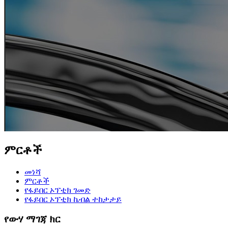
ምርቶች
መነሻ
ምርቶች
የፋይበር ኦፕቲክ ገመድ
የፋይበር ኦፕቲክ ኬብል ተከታታይ
የውሃ ማገጃ ክር