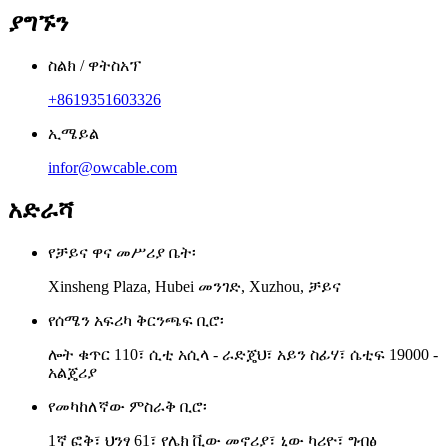
ያግኙን
ስልክ / ዋትስአፕ
+8619351603326
ኢሜይል
infor@owcable.com
አድራሻ
የቻይና ዋና መሥሪያ ቤት፡
Xinsheng Plaza, Hubei መንገድ, Xuzhou, ቻይና
የሰሜን አፍሪካ ቅርንጫፍ ቢሮ፡
ሎት ቁጥር 110፣ ሲቲ አሲላ - ራድጄህ፣ አይን ስፊሃ፣ ሴቲፍ 19000 -
አልጄሪያ
የመካከለኛው ምስራቅ ቢሮ፡
1ኛ ፎቅ፣ ህንፃ 61፣ የሌክ ቪው መኖሪያ፣ ኒው ካሪዮ፣ ግብፅ