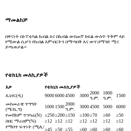
ማመልከቻ
በዋናነት በኦፕቲካል ኬብል እና በኬብል ውስጠኛ ክፍል ውስጥ ጥቅም ላይ
የሚውል ሲሆን የኬብል እምብርትን በማጣበቅ እና ውሃ በማገድ ሚና
ይጫወታል።
የቴክኒክ መለኪያዎች
እቃ
የቴክኒክ መለኪያዎች
2000
1800
ዴኒየር(ዲ)
9000
6000
4500
3000
1500
ዓ.ም.
ዓ.ም.
መስመራዊ ጥግግት
2000
1000
1500
3000
4500
5000
6000
(ሜ/ኪ.ግ)
ዓ.ም.
የመሸከም ጥንካሬ(N)
≥250
≥200
≥150
≥100
≥70
≥60
≥50
ሰበር ማራዘም(%)
≥12
≥12
≥12
≥12
≥12
≥12
≥12
የማበጥ ፍጥነት (ሚሊ/
≥45
≥50
≥55
≥60
≥60
≥60
≥60