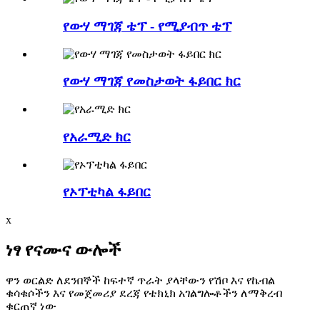
የውሃ ማገጃ ቴፕ - የሚያብጥ ቴፕ
የውሃ ማገጃ የመስታወት ፋይበር ክር
የአራሚድ ክር
የኦፕቲካል ፋይበር
x
ነፃ የናሙና ውሎች
ዋን ወርልድ ለደንበኞች ከፍተኛ ጥራት ያላቸውን የሽቦ እና የኬብል
ቁሳቁሶችን እና የመጀመሪያ ደረጃ የቴክኒክ አገልግሎቶችን ለማቅረብ
ቁርጠኛ ነው