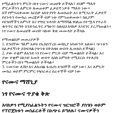
የሚፈልጉትን ምርት በነፃ ናሙና መጠየቅ ይችላሉ፤ ይህም ማለት
ምርታችንን ለምርት ለመጠቀም ፈቃደኛ ነዎት ማለት ነው።
እኛ የምንጠቀመው እርስዎ አስተያየት ለመስጠት እና ለማጋራት ፈቃደኛ
የሆኑትን የሙከራ መረጃዎች ብቻ ነው የምንጠቀመው፤ ከዚያም
የደንበኞችን እምነት እና የግዢ ፍላጎት ለማሻሻል የበለጠ የተሟላ የጥራት
ቁጥጥር ስርዓት እንድንፈጥር ያግዙን፤ ስለዚህ እባክዎ እንደገና ያረጋግጡልን።
ነፃ ናሙና ለመጠየቅ መብት ባለው ቅጽ መሙላት ይችላሉ
የማመልከቻ መመሪያዎች
1. ደንበኛው ዓለም አቀፍ የኤክስፕረስ መላኪያ አካውንት አለው፤ ጭነቱን
በፈቃደኝነት ይከፍላል (ጭነቱ በትእዛዙ ውስጥ ሊመለስ ይችላል)
2. ያው ተቋም ለአንድ ነፃ የናሙና ምርት ብቻ ማመልከት ይችላል፣ እና
ያው ተቋም በአንድ አመት ውስጥ እስከ አምስት የሚደርሱ የተለያዩ
ምርቶችን በነፃ ማመልከት ይችላል።
3. ናሙናው ለሽቦ እና ለኬብል ፋብሪካ ደንበኞች ብቻ ነው፣ እና ለምርት
ሙከራ ወይም ምርምር የላቦራቶሪ ሰራተኞች ብቻ ነው
የናሙና ማሸጊያ
ነፃ የናሙና ጥያቄ ቅጽ
እባክዎን የሚያስፈልጉትን የናሙና ዝርዝሮች ያስገቡ ወይም
የፕሮጀክቱን መስፈርቶች በአጭሩ ይግለጹ፣ ናሙናዎችን