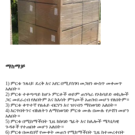
ማከማቻ
1) ምርቱ ንጹህ፣ ደረቅ እና አየር በሚያስገባ መጋዘን ውስጥ መቀመጥ
አለበት።
2) ምርቱ ተቀጣጣይ ከሆኑ ምርቶች ወይም ጠንካራ የኦክሳይድ ወኪሎች
ጋር መደራረብ የለበትም እና ከእሳት ምንጮች አጠገብ መሆን የለበትም።
3) ምርቱ ቀጥተኛ የፀሐይ ብርሃን እና ዝናብን ማስወገድ አለበት።
4) እርጥበትንና ብክለትን ለማስወገድ ምርቱ ሙሉ በሙሉ የታሸገ መሆን
አለበት።
5) ምርቱ በሚከማችበት ጊዜ ከከባድ ግፊት እና ከሌሎች ሜካኒካዊ
ጉዳቶች የተጠበቀ መሆን አለበት።
6) ምርቱ በመደበኛ የሙቀት መጠን የሚከማችበት ጊዜ ከተመረተበት