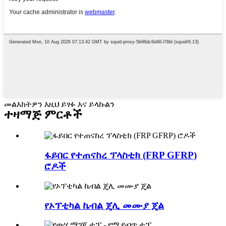
መልእክትዎን እዚህ ይፃፉ እና ይላኩልን
ተዛማጅ ምርቶች
ፋይበር የተጠናከረ ፕላስቲክ (FRP GFRP)
ሮዶች
የኦፕቲካል ኬብል ጄሊ መሙያ ጄል