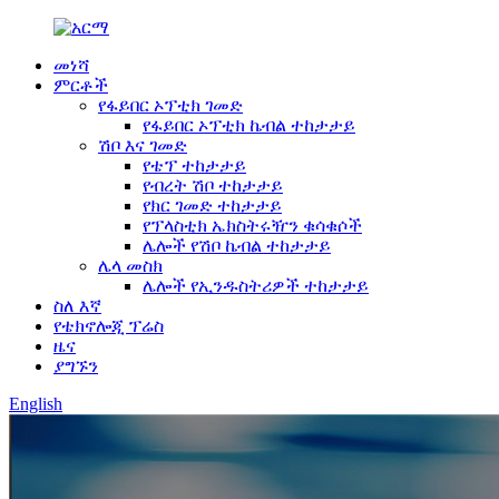
መነሻ
ምርቶች
የፋይበር ኦፕቲክ ገመድ
የፋይበር ኦፕቲክ ኬብል ተከታታይ
ሽቦ እና ገመድ
የቴፕ ተከታታይ
የብረት ሽቦ ተከታታይ
የክር ገመድ ተከታታይ
የፕላስቲክ ኤክስትሩዥን ቁሳቁሶች
ሌሎች የሽቦ ኬብል ተከታታይ
ሌላ መስክ
ሌሎች የኢንዱስትሪዎች ተከታታይ
ስለ እኛ
የቴክኖሎጂ ፕሬስ
ዜና
ያግኙን
English