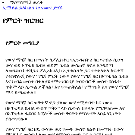
ማከማቻ፡
12 ወራት
ኢሜይል ይላኩልን
ነፃ ናሙና ያግኙ
የምርት ዝርዝር
የምርት መግቢያ
የውሃ ማገጃ ክር በዋናነት ከፖሊስተር የኢንዱስትሪ ክር የተሰራ ሲሆን
ውሃ ወደ ኦፕቲክ ኬብል ወይም ኬብል ውስጠኛ ክፍል እንዳይገባ
ለመገደብ ከተሻጋሪ ፖሊአክሪሊክ ኢንቱሴንት ጋር የተቀላቀለ ከፍተኛ
የቴክኖሎጂ የውሃ ማገጃ ምርት ነው። የውሃ ማገጃ ክር በኦፕቲካል ኬብል
እና ኬብል ውስጥ በተለያዩ የማቀነባበሪያ ንብርብሮች ውስጥ በስፋት
ጥቅም ላይ ሊውል ይችላል፣ እና የመጠቅለል፣ የማጥበቅ እና የውሃ ማገጃ
ሚና ይጫወታል።
የውሃ ማገጃ ክር ዝቅተኛ ዋጋ ያለው ውሃ የሚያብጥ ክር ነው።
በኦፕቲካል ኬብል ውስጥ ጥቅም ላይ ሲውሉ በቀላሉ የሚገጣጠሙ እና
በኦፕቲካል ፋይበር ስፒሎች ውስጥ ቅባትን የማጽዳት አስፈላጊነትን
ያስወግዳሉ።
የውሃ ማገጃ ክር ዘዴ ውሃው ወደ ገመዱ ውስጥ ዘልቆ በመግባት በውሃ
ማገጃ ክር ውስጥ ካለው ውሃ የሚስብ ሙጫ ጋር ሲገናኝ፣ ውሃ