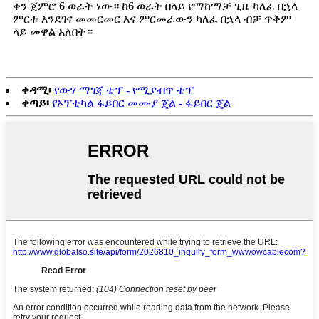
ቀን ጀምሮ 6 ወራት ነው። ከ6 ወራት በላይ የማከማቻ ጊዜ ካለፈ በኋላ
ምርቱ እንደገና መመርመር እና ምርመራውን ካለፈ በኋላ ብቻ ጥቅም
ላይ መዋል አለበት።
ቀዳሚ፡
የውሃ ማገጃ ቴፕ - የሚያብጥ ቴፕ
ቀጣይ፡
የኦፕቲካል ፋይበር መሙያ ጄል - ፋይበር ጄል