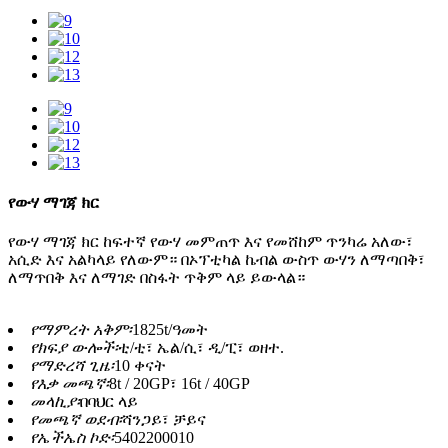
የውሃ ማገጃ ክር
የውሃ ማገጃ ክር ከፍተኛ የውሃ መምጠጥ እና የመሸከም ጥንካሬ አለው፣
አሲድ እና አልካላይ የለውም። በኦፕቲካል ኬብል ውስጥ ውሃን ለማጣበቅ፣
ለማጥበቅ እና ለማገድ በስፋት ጥቅም ላይ ይውላል።
የማምረት አቅም፡
1825t/ዓመት
የክፍያ ውሎች፡
ቲ/ቲ፣ ኤል/ሲ፣ ዲ/ፒ፣ ወዘተ.
የማድረሻ ጊዜ፡
10 ቀናት
የእቃ መጫኛ፡
8t / 20GP፣ 16t / 40GP
መላኪያ፡
በባህር ላይ
የመጫኛ ወደብ፡
ሻንጋይ፣ ቻይና
የኤችኤስ ኮድ፡
5402200010