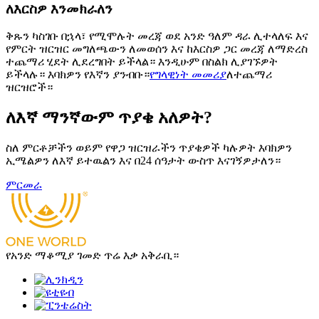
ለእርስዎ እንመክራለን
ቅጹን ካስገቡ በኋላ፣ የሚሞሉት መረጃ ወደ አንድ ዓለም ዳራ ሊተላለፍ እና
የምርት ዝርዝር መግለጫውን ለመወሰን እና ከእርስዎ ጋር መረጃ ለማድረስ
ተጨማሪ ሂደት ሊደረግበት ይችላል። እንዲሁም በስልክ ሊያገኙዎት
ይችላሉ። እባክዎን የእኛን ያንብቡ።
የግላዊነት መመሪያ
ለተጨማሪ
ዝርዝሮች።
ለእኛ ማንኛውም ጥያቄ አለዎት?
ስለ ምርቶቻችን ወይም የዋጋ ዝርዝራችን ጥያቄዎች ካሉዎት እባክዎን
ኢሜልዎን ለእኛ ይተዉልን እና በ24 ሰዓታት ውስጥ እናገኝዎታለን።
ምርመራ
የአንድ ማቆሚያ ገመድ ጥሬ እቃ አቅራቢ።