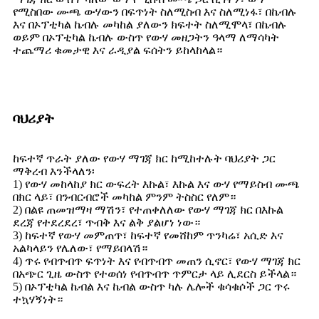
የሚስበው ሙጫ ውሃውን በፍጥነት ስለሚስብ እና ስለሚነፋ፣ በኬብሉ
እና በኦፕቲካል ኬብሉ መካከል ያለውን ክፍተት ስለሚሞላ፣ በኬብሉ
ወይም በኦፕቲካል ኬብሉ ውስጥ የውሃ መዘጋትን ዓላማ ለማሳካት
ተጨማሪ ቁመታዊ እና ራዲያል ፍሰትን ይከላከላል።
ባህሪያት
ከፍተኛ ጥራት ያለው የውሃ ማገጃ ክር ከሚከተሉት ባህሪያት ጋር
ማቅረብ እንችላለን፡
1) የውሃ መከላከያ ክር ውፍረት እኩል፣ እኩል እና ውሃ የማይስብ ሙጫ
በክር ላይ፣ በንብርብሮች መካከል ምንም ትስስር የለም።
2) በልዩ ጠመዝማዛ ማሽን፣ የተጠቀለለው የውሃ ማገጃ ክር በእኩል
ደረጃ የተደረደረ፣ ጥብቅ እና ልቅ ያልሆነ ነው።
3) ከፍተኛ የውሃ መምጠጥ፣ ከፍተኛ የመሸከም ጥንካሬ፣ አሲድ እና
አልካላይን የሌለው፣ የማይበላሽ።
4) ጥሩ የብጥብጥ ፍጥነት እና የብጥብጥ መጠን ሲኖር፣ የውሃ ማገጃ ክር
በአጭር ጊዜ ውስጥ የተወሰነ የብጥብጥ ጥምርታ ላይ ሊደርስ ይችላል።
5) በኦፕቲካል ኬብል እና ኬብል ውስጥ ካሉ ሌሎች ቁሳቁሶች ጋር ጥሩ
ተኳሃኝነት።