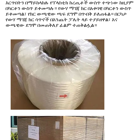
እርጥበትን በማይከላከሉ የፕላስቲክ ከረጢቶች ውስጥ ተጭነው ከዚያም
በካርቶን ውስጥ ይቀመጣሉ። የውሃ ማገጃ ክር በአቀባዊ በካርቶን ውስጥ
ይቀመጣል፣ የክር ውጫዊው ጫፍ ደግሞ በጥብቅ ይለጠፋል። በርካታ
የውሃ ማገጃ ክር ሳጥኖች በእንጨት ፓሌት ላይ ተያይዘዋል፣ እና
ውጫዊው ደግሞ በመጠቅለያ ፊልም ተጠቅልሏል።