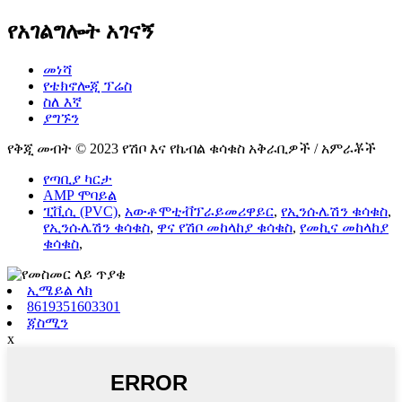
የአገልግሎት አገናኝ
መነሻ
የቴክኖሎጂ ፕሬስ
ስለ እኛ
ያግኙን
የቅጂ መብት © 2023 የሽቦ እና የኬብል ቁሳቁስ አቅራቢዎች / አምራቾች
የጣቢያ ካርታ
AMP ሞባይል
ፒቪሲ (PVC)
,
አውቶሞቲቭፕራይመሪዋይር
,
የኢንሱሌሽን ቁሳቁስ
,
የኢንሱሌሽን ቁሳቁስ
,
ዋና የሽቦ መከላከያ ቁሳቁስ
,
የመኪና መከላከያ
ቁሳቁስ
,
ኢሜይል ላክ
8619351603301
ጃስሚን
x