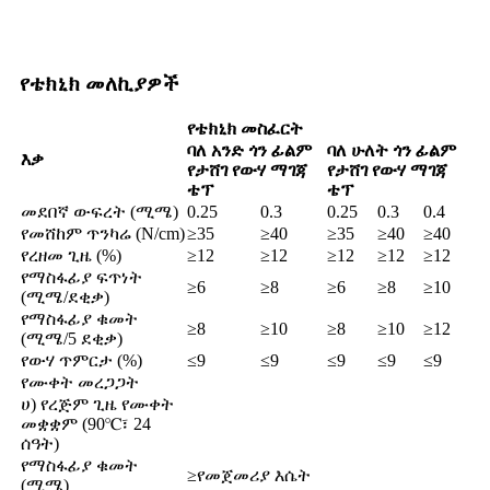
የቴክኒክ መለኪያዎች
የቴክኒክ መስፈርት
ባለ አንድ ጎን ፊልም
ባለ ሁለት ጎን ፊልም
እቃ
የታሸገ የውሃ ማገጃ
የታሸገ የውሃ ማገጃ
ቴፕ
ቴፕ
መደበኛ ውፍረት (ሚሜ)
0.25
0.3
0.25
0.3
0.4
የመሸከም ጥንካሬ (N/cm)
≥35
≥40
≥35
≥40
≥40
የረዘመ ጊዜ (%)
≥12
≥12
≥12
≥12
≥12
የማስፋፊያ ፍጥነት
≥6
≥8
≥6
≥8
≥10
(ሚሜ/ደቂቃ)
የማስፋፊያ ቁመት
≥8
≥10
≥8
≥10
≥12
(ሚሜ/5 ደቂቃ)
የውሃ ጥምርታ (%)
≤9
≤9
≤9
≤9
≤9
የሙቀት መረጋጋት
ሀ) የረጅም ጊዜ የሙቀት
መቋቋም (90℃፣ 24
ሰዓት)
የማስፋፊያ ቁመት
≥የመጀመሪያ እሴት
(ሚሜ)