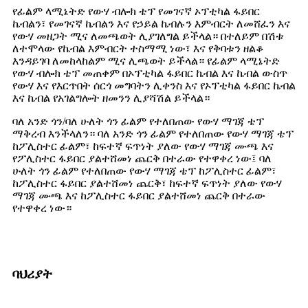
የፊልም ላሚኔትድ የውሃ ብሎክ ቴፕ የመገናኛ ኦፕቲካል ፋይበር
ኬብልን፣ የመገናኛ ኬብልን እና የኃይል ኬብሉን እምብርት ለመሸፈን እና
የውሃ መዘጋት ሚና ለመጫወት ሊያገለግል ይችላል። በተለይም በሽቱ
ለተሞላው የኬብል እምብርት ተስማሚ ነው፣ እና የቅባቱን ዘልቆ
እንዳይገባ ለመከላከልም ሚና ሊጫወት ይችላል። የፊልም ላሚኔትድ
የውሃ ብሎክ ቴፕ መጠቀም በኦፕቲካል ፋይበር ኬብል እና ኬብል ውስጥ
የውሃ እና የእርጥበት ሰርጎ መግባትን ሊቀንስ እና የኦፕቲካል ፋይበር ኬብል
እና ኬብል የአገልግሎት ዘመንን ሊያሻሽል ይችላል።
ባለ አንድ ጎን/ባለ ሁለት ጎን ፊልም የተለበጠው የውሃ ማገጃ ቴፕ
ማቅረብ እንችላለን። ባለ አንድ ጎን ፊልም የተለበጠው የውሃ ማገጃ ቴፕ
ከፖሊስተር ፊልም፣ ከፍተኛ ፍጥነት ያለው የውሃ ማገጃ ሙጫ እና
የፖሊስተር ፋይበር ያልተሸመነ ጨርቅ በተራው የተዋቀረ ነው፤ ባለ
ሁለት ጎን ፊልም የተለበጠው የውሃ ማገጃ ቴፕ ከፖሊስተር ፊልም፣
ከፖሊስተር ፋይበር ያልተሸመነ ጨርቅ፣ ከፍተኛ ፍጥነት ያለው የውሃ
ማገጃ ሙጫ እና ከፖሊስተር ፋይበር ያልተሸመነ ጨርቅ በተራው
የተዋቀረ ነው።
ባህሪያት