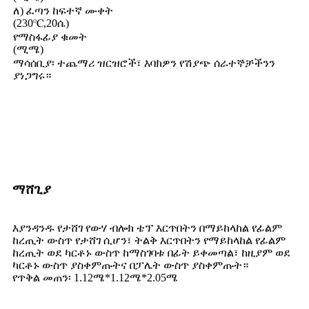
ለ) ፈጣን ከፍተኛ ሙቀት
(230℃,20ሴ)
የማስፋፊያ ቁመት
(ሚሜ)
ማሳሰቢያ፡ ተጨማሪ ዝርዝሮች፣ እባክዎን የሽያጭ ሰራተኞቻችንን
ያነጋግሩ።
ማሸጊያ
እያንዳንዱ የታሸገ የውሃ ብሎክ ቴፕ እርጥበትን በማይከላከል የፊልም
ከረጢት ውስጥ የታሸገ ሲሆን፣ ትልቅ እርጥበትን የማይከላከል የፊልም
ከረጢት ወደ ካርቶኑ ውስጥ ከማስገባቱ በፊት ይቀመጣል፣ ከዚያም ወደ
ካርቶኑ ውስጥ ያስቀምጡትና በፓሌት ውስጥ ያስቀምጡት።
የጥቅል መጠን፡ 1.12ሜ*1.12ሜ*2.05ሜ