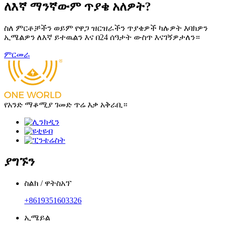
ለእኛ ማንኛውም ጥያቄ አለዎት?
ስለ ምርቶቻችን ወይም የዋጋ ዝርዝራችን ጥያቄዎች ካሉዎት እባክዎን
ኢሜልዎን ለእኛ ይተዉልን እና በ24 ሰዓታት ውስጥ እናገኝዎታለን።
ምርመራ
የአንድ ማቆሚያ ገመድ ጥሬ እቃ አቅራቢ።
ያግኙን
ስልክ / ዋትስአፕ
+8619351603326
ኢሜይል