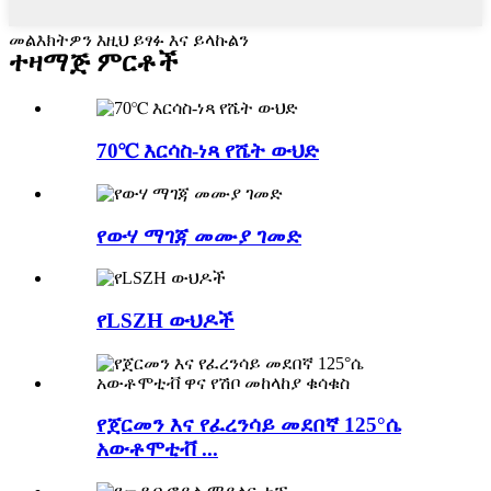
መልእክትዎን እዚህ ይፃፉ እና ይላኩልን
ተዛማጅ ምርቶች
70℃ እርሳስ-ነጻ የሼት ውህድ
የውሃ ማገጃ መሙያ ገመድ
የLSZH ውህዶች
የጀርመን እና የፈረንሳይ መደበኛ 125°ሴ
አውቶሞቲቭ ...