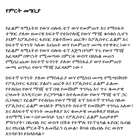
የምርት መግቢያ
የፊልም ላሚኔትድ የውሃ ብሎክ ቴፕ ውሃ የመምጠጥ እና የማስፋት
ተግባር ያለው ዘመናዊ ከፍተኛ የቴክኖሎጂ የውሃ ማገጃ ቁሳቁስ ሲሆን
ይህም ከፖሊስተር ፋይበር ያልተሸመነ ጨርቅ፣ ከፖሊስተር ፊልም እና
ከፍተኛ ፍጥነት ካለው እብጠት ውሃ የመምጠጥ ሙጫ የተዋቀረ ነው።
የፊልም ላሚኔትድ የውሃ ብሎክ ቴፕ እጅግ በጣም ጥሩ የውሃ ማገጃ
አፈጻጸም በዋናነት የሚመጣው በምርቱ ውስጥ በእኩል መጠን
የሚሰራጨው ከፍተኛ ፍጥነት ያለው የማስፋፊያ ውሃ የመምጠጥ
ሙጫ ጠንካራ የውሃ ማገጃ አፈጻጸም ነው።
ከፍተኛ ፍጥነት ያለው የማስፋፊያ ውሃ የሚስብ ሙጫ የሚጣበቅበት
የፖሊስተር ፋይበር ያልሆነ ጨርቅ እና የፖሊስተር ፊልም ፊልሙ
የተለበጠ የውሃ ማገጃ ቴፕ በቂ የመሸከም ጥንካሬ እና ጥሩ ቁመታዊ
ርዝመት እንዲኖረው ያረጋግጣል። ከተለመደው የውሃ ማገጃ ቴፕ ጋር
ሲነጻጸር፣ የፊልም የተለበጠ የውሃ ማገጃ ቴፕ ከፍተኛ ጥንካሬ ባለው
የፖሊስተር ፊልም ውህደት ምክንያት ከፍተኛ የመሸከም ጥንካሬ አለው፣
እና ለከፍተኛ ፍጥነት መጠቅለያ እና ቁመታዊ መጠቅለያ የበለጠ
ተስማሚ ነው። በተመሳሳይ ጊዜ፣ የፖሊስተር ፊልም አጠቃቀም
ምክንያት፣ በኬብሉ ኮር ውስጥ በሽቱ የተሞሉ የኦፕቲካል ፋይበር ኬብል
እና የኬብል ምርቶችን ለመሸፈን ሲውል፣ ቅባቱ በኬብሉ ኮር ውስጥ
እንዳይገባ ይከላከላል።