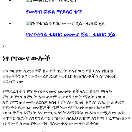
የመዳብ ፎይል ማይላር ቴፕ
የኦፕቲካል ፋይበር መሙያ ጄል - ፋይበር ጄል
x
ነፃ የናሙና ውሎች
ዋን ወርልድ ለደንበኞች ከፍተኛ ጥራት ያላቸውን የሽቦ እና የኬብል
ቁሳቁሶችን እና የመጀመሪያ ደረጃ የቴክኒክ አገልግሎቶችን ለማቅረብ
ቁርጠኛ ነው
የሚፈልጉትን ምርት በነፃ ናሙና መጠየቅ ይችላሉ፤ ይህም ማለት
ምርታችንን ለምርት ለመጠቀም ፈቃደኛ ነዎት ማለት ነው።
እኛ የምንጠቀመው እርስዎ አስተያየት ለመስጠት እና ለማጋራት ፈቃደኛ
የሆኑትን የሙከራ መረጃዎች ብቻ ነው የምንጠቀመው፤ ከዚያም
የደንበኞችን እምነት እና የግዢ ፍላጎት ለማሻሻል የበለጠ የተሟላ የጥራት
ቁጥጥር ስርዓት እንድንፈጥር ያግዙን፤ ስለዚህ እባክዎ እንደገና ያረጋግጡልን።
ነፃ ናሙና ለመጠየቅ መብት ባለው ቅጽ መሙላት ይችላሉ