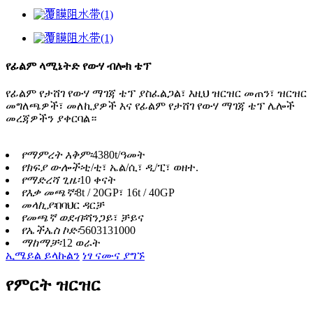
የፊልም ላሚኔትድ የውሃ ብሎክ ቴፕ
የፊልም የታሸገ የውሃ ማገጃ ቴፕ ያስፈልጋል፣ እዚህ ዝርዝር መጠን፣ ዝርዝር
መግለጫዎች፣ መለኪያዎች እና የፊልም የታሸገ የውሃ ማገጃ ቴፕ ሌሎች
መረጃዎችን ያቀርባል።
የማምረት አቅም፡
4380t/ዓመት
የክፍያ ውሎች፡
ቲ/ቲ፣ ኤል/ሲ፣ ዲ/ፒ፣ ወዘተ.
የማድረሻ ጊዜ፡
10 ቀናት
የእቃ መጫኛ፡
8t / 20GP፣ 16t / 40GP
መላኪያ፡
በባህር ዳርቻ
የመጫኛ ወደብ፡
ሻንጋይ፣ ቻይና
የኤችኤስ ኮድ፡
5603131000
ማከማቻ፡
12 ወራት
ኢሜይል ይላኩልን
ነፃ ናሙና ያግኙ
የምርት ዝርዝር