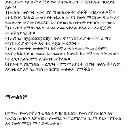
ያቀረብነው የፊልም ላሚድ የውሃ ብሎክ ቴፕ የሚከተሉት ባህሪያት
አሉት፡
1) ወለሉ ጠፍጣፋ ነው፣ ያለ ሽክርክሪቶች፣ ኖቶች፣ ብልጭታዎች።
2) ፋይበሩ በእኩል መጠን የተከፋፈለ ሲሆን የውሃ ማገጃው ዱቄት እና
የመሠረት ቴፕው ሳይበላሹ እና ሳይወገዱ በጥብቅ የተሳሰሩ ናቸው።
3) ከፍተኛ የሜካኒካል ጥንካሬ፣ ለመጠቅለል ቀላል እና ለረጃጅም
መጠቅለያ ሂደት።
4) ጠንካራ hygroscopicity፣ ከፍተኛ የማስፋፊያ ቁመት፣ ፈጣን
የማስፋፊያ ፍጥነት እና ጥሩ የጄል መረጋጋት።
5) ጥሩ የሙቀት መቋቋም፣ ከፍተኛ ፈጣን የሙቀት መቋቋም፣
የኦፕቲካል ፋይበር ገመድ እና ገመድ በቅጽበት ከፍተኛ የሙቀት መጠን
የተረጋጋ አፈፃፀምን ሊጠብቁ ይችላሉ።
6) ከፍተኛ የኬሚካል መረጋጋት፣ ምንም አይነት የዝገት ክፍሎች የሉም፣
ለባክቴሪያ እና ለፈንገስ መሸርሸር መቋቋም የሚችል።
ማመልከቻ
በዋናነት የመገናኛ ኦፕቲካል ፋይበር ኬብልን፣ የመገናኛ ኬብልን እና
የኃይል ኬብሉን እምብርት ለመሸፈን የሚያገለግል ሲሆን ይህም የጥቅል
እና የውሃ ማገጃ ሚና ይጫወታል።