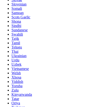
Slovenian
Somali
Samoan
Scots Gaelic
Shona
Sindhi
Sundanese
Swahili
Tajik
Tamil
Telugu
Thai
Ukrainian
Urdu
Uzbek
Vietnamese
Welsh
Xhosa
Yiddish
Yoruba
Zulu
Kinyarwanda
Tatar
Oriya