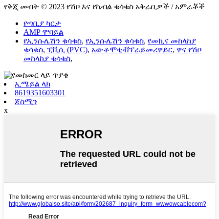
የቅጂ መብት © 2023 የሽቦ እና የኬብል ቁሳቁስ አቅራቢዎች / አምራቾች
የጣቢያ ካርታ
AMP ሞባይል
የኢንሱሌሽን ቁሳቁስ
,
የኢንሱሌሽን ቁሳቁስ
,
የመኪና መከላከያ
ቁሳቁስ
,
ፒቪሲ (PVC)
,
አውቶሞቲቭፕራይመሪዋይር
,
ዋና የሽቦ
መከላከያ ቁሳቁስ
,
ኢሜይል ላክ
8619351603301
ጃስሚን
x