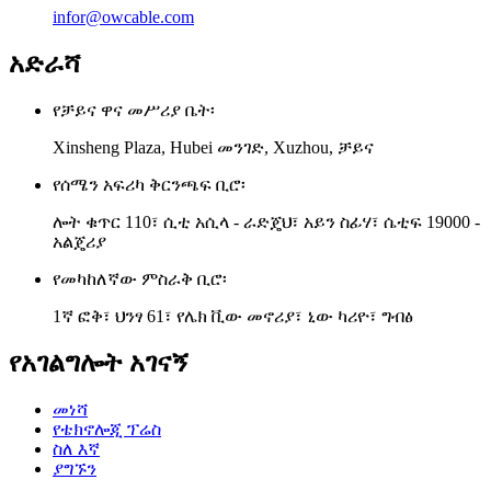
infor@owcable.com
አድራሻ
የቻይና ዋና መሥሪያ ቤት፡
Xinsheng Plaza, Hubei መንገድ, Xuzhou, ቻይና
የሰሜን አፍሪካ ቅርንጫፍ ቢሮ፡
ሎት ቁጥር 110፣ ሲቲ አሲላ - ራድጄህ፣ አይን ስፊሃ፣ ሴቲፍ 19000 -
አልጄሪያ
የመካከለኛው ምስራቅ ቢሮ፡
1ኛ ፎቅ፣ ህንፃ 61፣ የሌክ ቪው መኖሪያ፣ ኒው ካሪዮ፣ ግብፅ
የአገልግሎት አገናኝ
መነሻ
የቴክኖሎጂ ፕሬስ
ስለ እኛ
ያግኙን