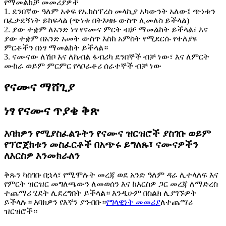
የማመልከቻ መመሪያዎች
1. ደንበኛው ዓለም አቀፍ የኤክስፕረስ መላኪያ አካውንት አለው፤ ጭነቱን
በፈቃደኝነት ይከፍላል (ጭነቱ በትእዛዙ ውስጥ ሊመለስ ይችላል)
2. ያው ተቋም ለአንድ ነፃ የናሙና ምርት ብቻ ማመልከት ይችላል፣ እና
ያው ተቋም በአንድ አመት ውስጥ እስከ አምስት የሚደርሱ የተለያዩ
ምርቶችን በነፃ ማመልከት ይችላል።
3. ናሙናው ለሽቦ እና ለኬብል ፋብሪካ ደንበኞች ብቻ ነው፣ እና ለምርት
ሙከራ ወይም ምርምር የላቦራቶሪ ሰራተኞች ብቻ ነው
የናሙና ማሸጊያ
ነፃ የናሙና ጥያቄ ቅጽ
እባክዎን የሚያስፈልጉትን የናሙና ዝርዝሮች ያስገቡ ወይም
የፕሮጀክቱን መስፈርቶች በአጭሩ ይግለጹ፣ ናሙናዎችን
ለእርስዎ እንመክራለን
ቅጹን ካስገቡ በኋላ፣ የሚሞሉት መረጃ ወደ አንድ ዓለም ዳራ ሊተላለፍ እና
የምርት ዝርዝር መግለጫውን ለመወሰን እና ከእርስዎ ጋር መረጃ ለማድረስ
ተጨማሪ ሂደት ሊደረግበት ይችላል። እንዲሁም በስልክ ሊያገኙዎት
ይችላሉ። እባክዎን የእኛን ያንብቡ።
የግላዊነት መመሪያ
ለተጨማሪ
ዝርዝሮች።