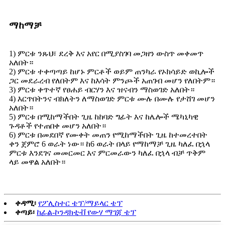
ማከማቻ
1) ምርቱ ንጹህ፣ ደረቅ እና አየር በሚያስገባ መጋዘን ውስጥ መቀመጥ
አለበት።
2) ምርቱ ተቀጣጣይ ከሆኑ ምርቶች ወይም ጠንካራ የኦክሳይድ ወኪሎች
ጋር መደራረብ የለበትም እና ከእሳት ምንጮች አጠገብ መሆን የለበትም።
3) ምርቱ ቀጥተኛ የፀሐይ ብርሃን እና ዝናብን ማስወገድ አለበት።
4) እርጥበትንና ብክለትን ለማስወገድ ምርቱ ሙሉ በሙሉ የታሸገ መሆን
አለበት።
5) ምርቱ በሚከማችበት ጊዜ ከከባድ ግፊት እና ከሌሎች ሜካኒካዊ
ጉዳቶች የተጠበቀ መሆን አለበት።
6) ምርቱ በመደበኛ የሙቀት መጠን የሚከማችበት ጊዜ ከተመረተበት
ቀን ጀምሮ 6 ወራት ነው። ከ6 ወራት በላይ የማከማቻ ጊዜ ካለፈ በኋላ
ምርቱ እንደገና መመርመር እና ምርመራውን ካለፈ በኋላ ብቻ ጥቅም
ላይ መዋል አለበት።
ቀዳሚ፡
የፖሊስተር ቴፕ/ማይላር ቴፕ
ቀጣይ፡
ከፊል-ኮንዳክቲቭ የውሃ ማገጃ ቴፕ