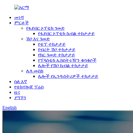
መነሻ
ምርቶች
የፋይበር ኦፕቲክ ገመድ
የፋይበር ኦፕቲክ ኬብል ተከታታይ
ሽቦ እና ገመድ
የቴፕ ተከታታይ
የብረት ሽቦ ተከታታይ
የክር ገመድ ተከታታይ
የፕላስቲክ ኤክስትሩዥን ቁሳቁሶች
ሌሎች የሽቦ ኬብል ተከታታይ
ሌላ መስክ
ሌሎች የኢንዱስትሪዎች ተከታታይ
ስለ እኛ
የቴክኖሎጂ ፕሬስ
ዜና
ያግኙን
English